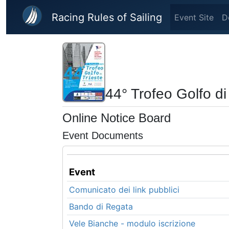
Skip to main content
Racing Rules of Sailing
Event Site
D
44° Trofeo Golfo di 
Online Notice Board
Event Documents
Event
Comunicato dei link pubblici
Bando di Regata
Vele Bianche - modulo iscrizione