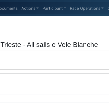
ocuments
Actions
Participant
Race Operations
Trieste - All sails e Vele Bianche